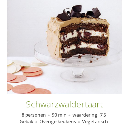
AANMELDEN
RECEPTEN
WEEKMENU'S
KOOKBOEKEN
Schwarzwaldertaart
8 personen
90 min
waardering
7,5
Gebak
Overige keukens
Vegetarisch