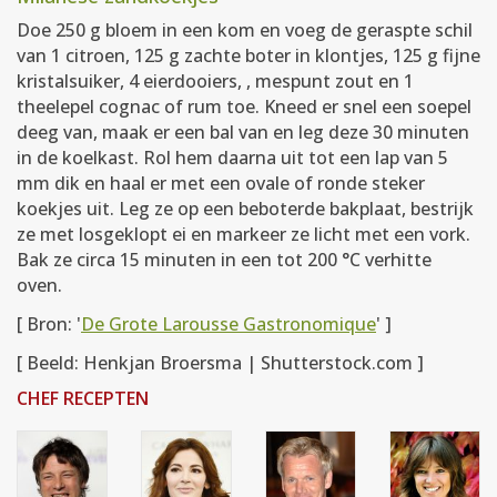
Doe 250 g bloem in een kom en voeg de geraspte schil
van 1 citroen, 125 g zachte boter in klontjes, 125 g fijne
kristalsuiker, 4 eierdooiers, , mespunt zout en 1
theelepel cognac of rum toe. Kneed er snel een soepel
deeg van, maak er een bal van en leg deze 30 minuten
in de koelkast. Rol hem daarna uit tot een lap van 5
mm dik en haal er met een ovale of ronde steker
koekjes uit. Leg ze op een beboterde bakplaat, bestrijk
ze met losgeklopt ei en markeer ze licht met een vork.
Bak ze circa 15 minuten in een tot 200 °C verhitte
oven.
[ Bron: '
De Grote Larousse Gastronomique
' ]
[ Beeld: Henkjan Broersma | Shutterstock.com ]
CHEF RECEPTEN