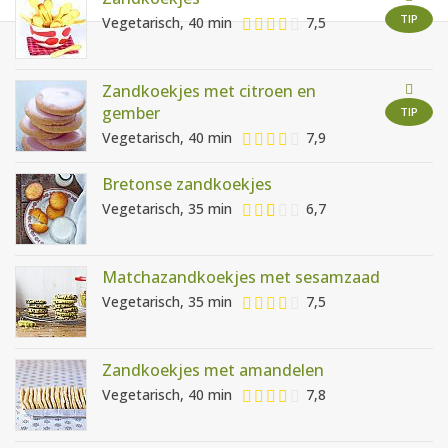
AANMELDEN
RECEPTEN
TIP
Vegetarisch, 40 min
7,5
WEEKMENU'S
Zandkoekjes met citroen en
gember
TIP
Vegetarisch, 40 min
7,9
KOOKBOEKEN
Bretonse zandkoekjes
Vegetarisch, 35 min
6,7
Matchazandkoekjes met sesamzaad
Vegetarisch, 35 min
7,5
Zandkoekjes met amandelen
Vegetarisch, 40 min
7,8