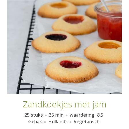
AANMELDEN
RECEPTEN
WEEKMENU'S
KOOKBOEKEN
Zandkoekjes met jam
25 stuks
35 min
waardering
8,5
Gebak
Hollands
Vegetarisch