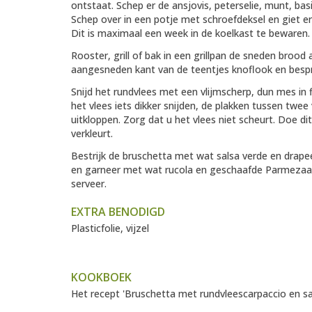
ontstaat. Schep er de ansjovis, peterselie, munt, basi
Schep over in een potje met schroefdeksel en giet er e
Dit is maximaal een week in de koelkast te bewaren.
Rooster, grill of bak in een grillpan de sneden broo
aangesneden kant van de teentjes knoflook en bespre
Snijd het rundvlees met een vlijmscherp, dun mes in fl
het vlees iets dikker snijden, de plakken tussen twee
uitkloppen. Zorg dat u het vlees niet scheurt. Doe 
verkleurt.
Bestrijk de bruschetta met wat salsa verde en drapee
en garneer met wat rucola en geschaafde Parmezaan
serveer.
EXTRA BENODIGD
Plasticfolie, vijzel
KOOKBOEK
Het recept 'Bruschetta met rundvleescarpaccio en sal