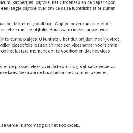
licum, kappertjes, olijfolie, het citroensap en de peper door.
en laagje olijfolie over om de salsa luchtdicht af te sluiten.
d aan beide kanten goudbruin. Wrijf de bovenkant in met de
nkel ze met de olijfolie. Houd warm in een lauwe oven.
interdunne plakjes. U kunt als u het dun snijden moeilijk vindt,
 vellen plasticfolie leggen en met een vleeshamer voorzichtig
dit op het laatste moment om te voorkomen dat het vlees
r er de plakken vlees over. Schep er nog wat salsa verde op
se kaas. Bestrooi de bruschetta met zout en peper en
sa verde' is afkomstig uit het kookboek...