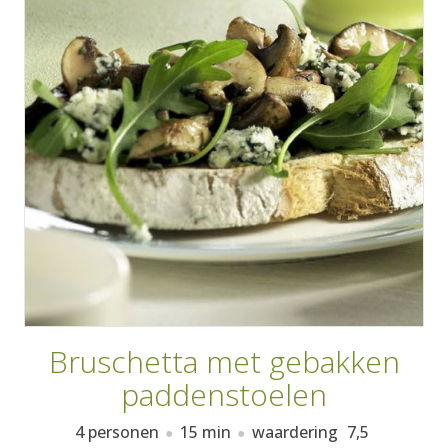
AANMELDEN
RECEPTEN
WEEKMENU'S
KOOKBOEKEN
Bruschetta met gebakken
paddenstoelen
4 personen
15 min
waardering
7,5