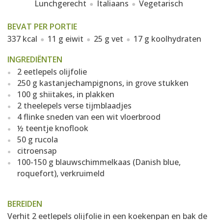
Lunchgerecht
Italiaans
Vegetarisch
BEVAT PER PORTIE
337 kcal
11 g eiwit
25 g vet
17 g koolhydraten
INGREDIËNTEN
2 eetlepels olijfolie
250 g kastanjechampignons, in grove stukken
100 g shiitakes, in plakken
2 theelepels verse tijmblaadjes
4 flinke sneden van een wit vloerbrood
½ teentje knoflook
50 g rucola
citroensap
100-150 g blauwschimmelkaas (Danish blue,
roquefort), verkruimeld
BEREIDEN
Verhit 2 eetlepels olijfolie in een koekenpan en bak de