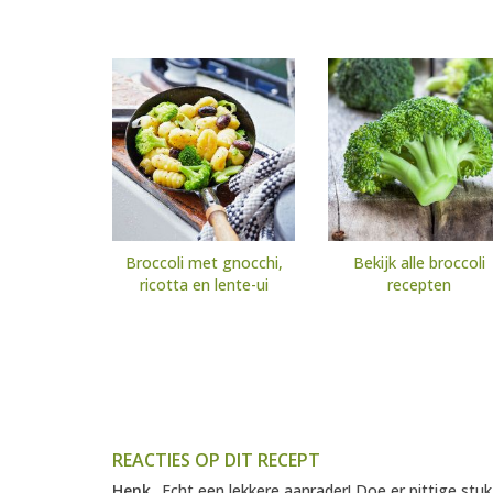
Broccoli met gnocchi,
Bekijk alle broccoli
ricotta en lente-ui
recepten
REACTIES OP DIT RECEPT
Henk
Echt een lekkere aanrader! Doe er pittige stu