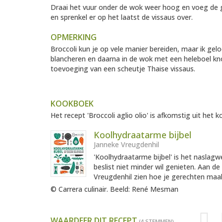
Draai het vuur onder de wok weer hoog en voeg de g
en sprenkel er op het laatst de vissaus over.
OPMERKING
Broccoli kun je op vele manier bereiden, maar ik geloo
blancheren en daarna in de wok met een heleboel knof
toevoeging van een scheutje Thaise vissaus.
KOOKBOEK
Het recept 'Broccoli aglio olio' is afkomstig uit het k
Koolhydraatarme bijbel
Janneke Vreugdenhil
'Koolhydraatarme bijbel' is het naslagw
beslist niet minder wil genieten. Aan de
Vreugdenhil zien hoe je gerechten maa
© Carrera culinair. Beeld: René Mesman
WAARDEER DIT RECEPT
(4 STEMMEN)