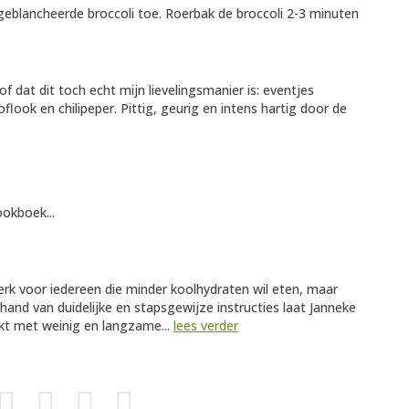
eblancheerde broccoli toe. Roerbak de broccoli 2-3 minuten
f dat dit toch echt mijn lievelingsmanier is: eventjes
look en chilipeper. Pittig, geurig en intens hartig door de
ookboek...
erk voor iedereen die minder koolhydraten wil eten, maar
 hand van duidelijke en stapsgewijze instructies laat Janneke
kt met weinig en langzame...
lees verder