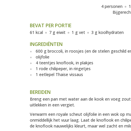
4 personen
1
Bijgerech
BEVAT PER PORTIE
61 kcal
7 g eiwit
1 g vet
3 g koolhydraten
INGREDIËNTEN
600 g broccoli, in roosjes (en de stelen geschild en
olijfolie
4 teentjes knoflook, in plakjes
1 rode chilipeper, in ringetjes
1 eetlepel Thaise vissaus
BEREIDEN
Breng een pan met water aan de kook en voeg zout t
uitlekken in een vergiet.
Verwarm een royale scheut olijfolie in een wok op ma
onmiddellijk het vuur laag. Laat de knoflook en chili
de knoflook nauwelijks kleurt, maar wel zacht en mil