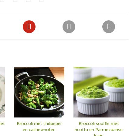
met
Broccoli met chilipeper
Broccoli soufflé met
en cashewnoten
ricotta en Parmezaanse
kaas