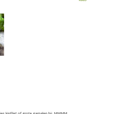
kjes kipfilet of grote garnalen bij. MMMM