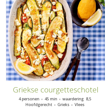
AANMELDEN
RECEPTEN
WEEKMENU'S
KOOKBOEKEN
Griekse courgetteschotel
4 personen
45 min
waardering
8,5
Hoofdgerecht
Grieks
Vlees