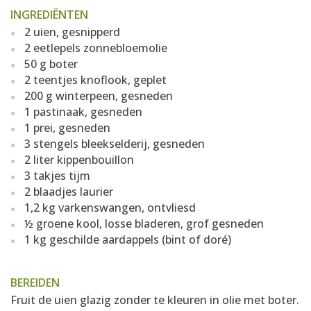
INGREDIËNTEN
2 uien, gesnipperd
2 eetlepels zonnebloemolie
50 g boter
2 teentjes knoflook, geplet
200 g winterpeen, gesneden
1 pastinaak, gesneden
1 prei, gesneden
3 stengels bleekselderij, gesneden
2 liter kippenbouillon
3 takjes tijm
2 blaadjes laurier
1,2 kg varkenswangen, ontvliesd
½ groene kool, losse bladeren, grof gesneden
1 kg geschilde aardappels (bint of doré)
BEREIDEN
Fruit de uien glazig zonder te kleuren in olie met boter.