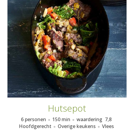
AANMELDEN
RECEPTEN
WEEKMENU'S
KOOKBOEKEN
Hutsepot
6 personen
150 min
waardering
7,8
Hoofdgerecht
Overige keukens
Vlees