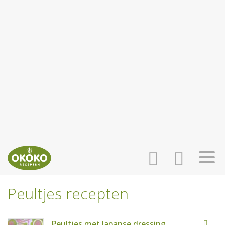
Peultjes recepten
INLOGGEN
HOME
Peultjes met Japanse dressing