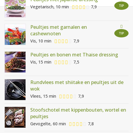
AANMELDEN
RECEPTEN
TIP
Vegetarisch, 10 min
7,9
WEEKMENU'S
Peultjes met garnalen en
cashewnoten
TIP
Vis, 10 min
7,9
KOOKBOEKEN
Peultjes en bonen met Thaise dressing
Vis, 15 min
7,5
Rundvlees met shiitake en peultjes uit de
wok
Vlees, 15 min
7,9
Stoofschotel met kippenbouten, wortel en
peultjes
Gevogelte, 60 min
7,8