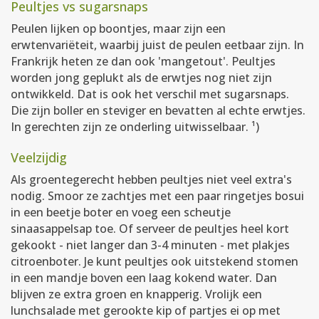
Peultjes vs sugarsnaps
Peulen lijken op boontjes, maar zijn een
erwtenvariëteit, waarbij juist de peulen eetbaar zijn. In
Frankrijk heten ze dan ook 'mangetout'. Peultjes
worden jong geplukt als de erwtjes nog niet zijn
ontwikkeld. Dat is ook het verschil met sugarsnaps.
Die zijn boller en steviger en bevatten al echte erwtjes.
In gerechten zijn ze onderling uitwisselbaar. ¹)
Veelzijdig
Als groentegerecht hebben peultjes niet veel extra's
nodig. Smoor ze zachtjes met een paar ringetjes bosui
in een beetje boter en voeg een scheutje
sinaasappelsap toe. Of serveer de peultjes heel kort
gekookt - niet langer dan 3-4 minuten - met plakjes
citroenboter. Je kunt peultjes ook uitstekend stomen
in een mandje boven een laag kokend water. Dan
blijven ze extra groen en knapperig. Vrolijk een
lunchsalade met gerookte kip of partjes ei op met