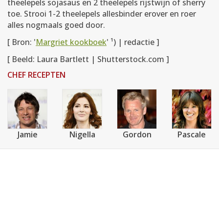
theelepels sojasaus en 2 theelepels rijstwijn of sherry
toe. Strooi 1-2 theelepels allesbinder erover en roer
alles nogmaals goed door.
[ Bron: '
Margriet kookboek
' ¹) | redactie ]
[ Beeld: Laura Bartlett | Shutterstock.com ]
CHEF RECEPTEN
Jamie
Nigella
Gordon
Pascale