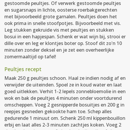
gestoomde peultjes. Of verwerk gestoomde peultjes
en sugarsnaps in lichte, oosterse roerbakgerechten
met bijvoorbeeld grote garnalen. Peultjes doen het
ook prima in snelle stoofpotjes. Bijvoorbeeld met vis.
Leg stukken gekruide vis met peultjes en stukken
bosui in een hapjespan. Schenk er wat wijn bij, strooi er
dille over en leg er klontjes boter op. Stoof dit zo'n 10
minuten zonder deksel en je zet een overheerlijke
zomermaaltijd op tafel!
Peultjes recept
Maak 250 g peultjes schoon. Haal ze indien nodig af en
verwijder de uiteinden. Spoel ze in koud water en laat
goed uitlekken. Verhit 1-2 lepels zonnebloemolie in een
wok en bak de peultjes 4 minuten onder voortdurend
omscheppen. Voeg 2 gesnipperde bosuitjes en 200 g in
reepjes gesneden gekookte ham toe. Schep alles
gedurende 1 minuut om. Schenk 250 ml kippenbouillon
erbij en laat alles 2-3 minuten zachtjes koken. Voeg 2