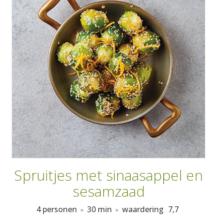
AANMELDEN
RECEPTEN
WEEKMENU'S
KOOKBOEKEN
Spruitjes met sinaasappel en
sesamzaad
4 personen
30 min
waardering
7,7