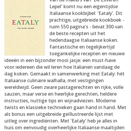
AANMELDEN
RECEPTEN
Lepel' komt nu een eigentijdse
Italiaanse kookbijbel: 'Eataly'. Dit
prachtige, uitgebreide kookboek -
WEEKMENU'S
ruim 550 pagina's - bevat 300 van
de beste recepten uit het
hedendaagse Italiaanse koken.
KOOKBOEKEN
Fantastische en tegelijkertijd
toegankelijke recepten en nieuwe
ideeën in een bijzonder mooi jasje: een must-have
voor iedereen die wil leren hoe Italianen vandaag de
dag koken. Gemaakt in samenwerking met Eataly: hét
Italiaanse culinaire walhalla, met vestigingen
wereldwijd. Geen zware pastagerechten en rijke, volle
sauzen, maar verse en heerlijke gerechten, heldere
instructies, nuttige tips en wijnadviezen. Moderne
twists en klassieke technieken gaan hand in hand. Met
als bonus een uitgebreide geïllustreerde lijst met
uitleg over ingrediënten. Met 'Eataly' heb je alles in
huis om eenvoudig overheerlijke Italiaanse maaltijden