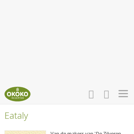
Eataly
INLOGGEN
HOME
Van de makers van 'De Zilveren