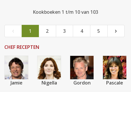
Kookboeken 1 t/m 10 van 103
‹
›
1
2
3
4
5
CHEF RECEPTEN
Jamie
Nigella
Gordon
Pascale