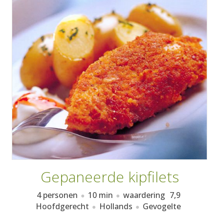
AANMELDEN
RECEPTEN
WEEKMENU'S
KOOKBOEKEN
Gepaneerde kipfilets
4 personen
10 min
waardering
7,9
Hoofdgerecht
Hollands
Gevogelte