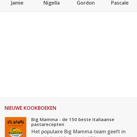
Jamie
Nigella
Gordon
Pascale
NIEUWE KOOKBOEKEN
Big Mamma - de 150 beste Italiaanse
pastarecepten
Het populaire Big Mamma-team geeft in