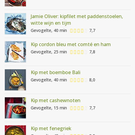
Jamie Oliver: kipfilet met paddenstoelen,
witte wijn en tijm
Gevogelte, 40 min
7,7
Kip cordon bleu met comté en ham
Gevogelte, 25 min
7,8
Kip met boemboe Bali
Gevogelte, 40 min
8,0
Kip met cashewnoten
Gevogelte, 15 min
7,7
Kip met fenegriek