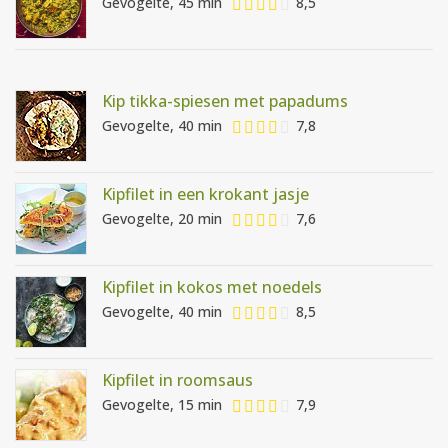
Gevogelte, 45 min
8,5
Kip tikka-spiesen met papadums
Gevogelte, 40 min
7,8
Kipfilet in een krokant jasje
Gevogelte, 20 min
7,6
Kipfilet in kokos met noedels
Gevogelte, 40 min
8,5
Kipfilet in roomsaus
Gevogelte, 15 min
7,9