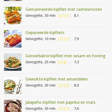
Gemarineerde kipfilet met cashewnoten
Gevogelte, 30 min
8,1
Gepaneerde kipfilets
Gevogelte, 10 min
7,9
Geroerbakte kipfilet met sesam en honing
Gevogelte, 25 min
7,3
Gewokte kipfilet met amandelen
Gevogelte, 30 min
8,0
Jalapeño-kipfilet met paprika en maïs
Gevogelte, 30 min
7,6