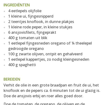
INGREDIËNTEN
4 eetlepels olijfolie
1 kleine ui, fijngesnipperd
2 teentjes knoflook, in dunne plakjes
1 kleine rode peper, in kleine stukjes
6 ansjovisfilets, fijngeprakt
400 g tomaten uit blik
1 eetlepel fijngesneden oregano of ¼ theelepel
gedroogde oregano
100 g zwarte olijven, ontpit en gehalveerd
1 eetlepel kappertjes, zo nodig kleingesneden
400 g spaghetti
BEREIDEN
Verhit de olie in een grote braadpan en fruit de ui, het
knoflook en de pepers ca. 6 minuten tot de ui glazig is.
Doe de ansjovis erbij en roer alles goed door.
Doe de tomaten, de oregano, de olijven en de