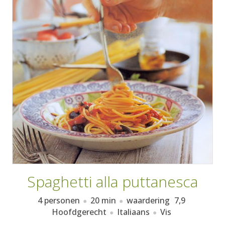
AANMELDEN
RECEPTEN
WEEKMENU'S
KOOKBOEKEN
Spaghetti alla puttanesca
4 personen
20 min
waardering
7,9
Hoofdgerecht
Italiaans
Vis