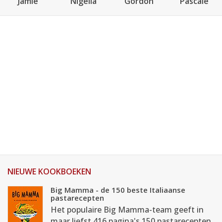
Jamie
Nigella
Gordon
Pascale
NIEUWE KOOKBOEKEN
Big Mamma - de 150 beste Italiaanse
pastarecepten
Het populaire Big Mamma-team geeft in
maar liefst 416 pagina's 150 pastarecepten