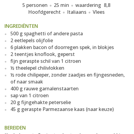
5 personen
25 min
waardering
8,8
Hoofdgerecht
Italiaans
Vlees
INGREDIËNTEN
500 g spaghetti of andere pasta
2 eetlepels olijfolie
6 plakken bacon of doorregen spek, in blokjes
2 teentjes knoflook, geperst
fijn geraspte schil van 1 citroen
½ theelepel chilivlokken
½ rode chilipeper, zonder zaadjes en fijngesneden,
of naar smaak
400 g rauwe garnalenstaarten
sap van 1 citroen
20 g fijngehakte peterselie
45 g geraspte Parmezaanse kaas (naar keuze)
BEREIDEN