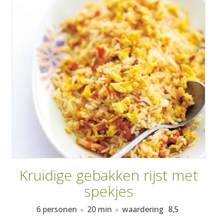
AANMELDEN
RECEPTEN
WEEKMENU'S
KOOKBOEKEN
Kruidige gebakken rijst met
spekjes
6 personen
20 min
waardering
8,5