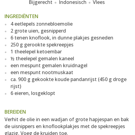
Bijgerecht
Indonesisch
Vlees
INGREDIËNTEN
4 eetlepels zonnebloemolie
2 grote uien, gesnipperd
6 tenen knoflook, in dunne plakjes gesneden
250 g gerookte spekreepjes
1 theelepel ketoembar
½ theelepel gemalen kaneel
een mespunt gemalen kruidnagel
een mespunt nootmuskaat
ca. 900 g gekookte koude pandanrijst (450 g droge
rijst)
6 eieren, losgeklopt
BEREIDEN
Verhit de olie in een wadjan of grote hapjespan en bak
de uisnippers en knoflookplakjes met de spekreepjes
glazig. Voeg de kruiden toe.