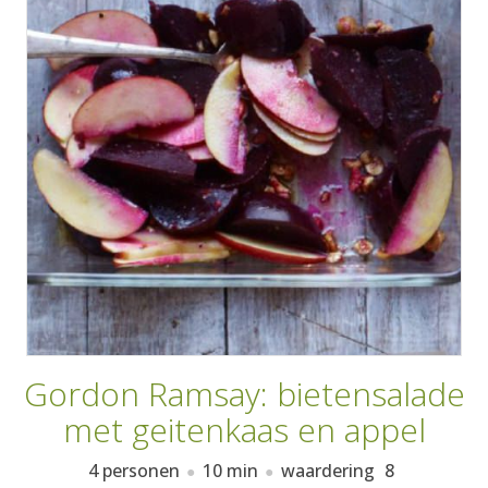
AANMELDEN
RECEPTEN
WEEKMENU'S
KOOKBOEKEN
Gordon Ramsay: bietensalade
met geitenkaas en appel
4 personen
10 min
waardering
8