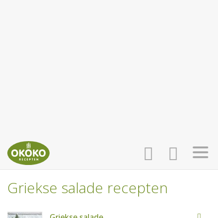
Griekse salade recepten
INLOGGEN
HOME
Griekse salade