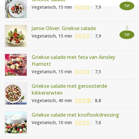
AANMELDEN
RECEPTEN
TIP
Vegetarisch, 15 min
7,9
WEEKMENU'S
Jamie Oliver: Griekse salade
TIP
Vegetarisch, 15 min
7,9
KOOKBOEKEN
Griekse salade met feta van Ainsley
Harriott
Vegetarisch, 15 min
7,5
Griekse salade met geroosterde
kikkererwten
Vegetarisch, 40 min
8,8
Griekse salade met knoflookdressing
Vegetarisch, 10 min
7,6