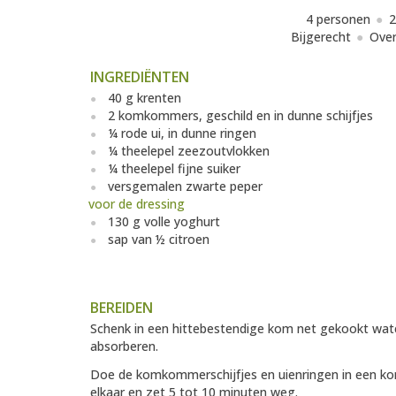
4 personen
2
Bijgerecht
Over
INGREDIËNTEN
40 g krenten
2 komkommers, geschild en in dunne schijfjes
¼ rode ui, in dunne ringen
¼ theelepel zeezoutvlokken
¼ theelepel fijne suiker
versgemalen zwarte peper
voor de dressing
130 g volle yoghurt
sap van ½ citroen
BEREIDEN
Schenk in een hittebestendige kom net gekookt wate
absorberen.
Doe de komkommerschijfjes en uienringen in een kom
elkaar en zet 5 tot 10 minuten weg.