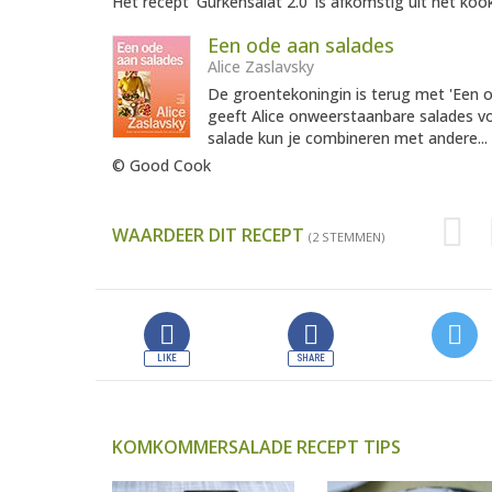
Het recept 'Gurkensalat 2.0' is afkomstig uit het kook
Een ode aan salades
Alice Zaslavsky
De groentekoningin is terug met 'Een 
geeft Alice onweerstaanbare salades voo
salade kun je combineren met andere...
© Good Cook
WAARDEER DIT RECEPT
(2 STEMMEN)
KOMKOMMERSALADE RECEPT TIPS