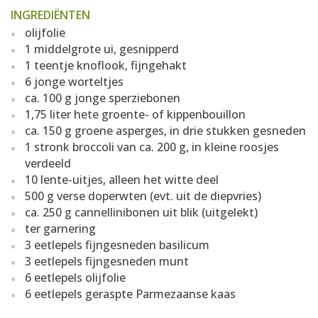
INGREDIËNTEN
olijfolie
1 middelgrote ui, gesnipperd
1 teentje knoflook, fijngehakt
6 jonge worteltjes
ca. 100 g jonge sperziebonen
1,75 liter hete groente- of kippenbouillon
ca. 150 g groene asperges, in drie stukken gesneden
1 stronk broccoli van ca. 200 g, in kleine roosjes
verdeeld
10 lente-uitjes, alleen het witte deel
500 g verse doperwten (evt. uit de diepvries)
ca. 250 g cannellinibonen uit blik (uitgelekt)
ter garnering
3 eetlepels fijngesneden basilicum
3 eetlepels fijngesneden munt
6 eetlepels olijfolie
6 eetlepels geraspte Parmezaanse kaas