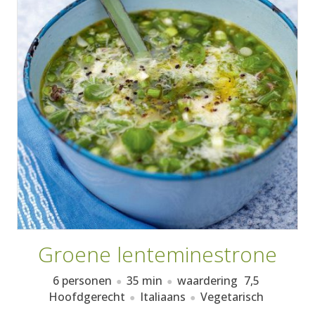
AANMELDEN
RECEPTEN
WEEKMENU'S
KOOKBOEKEN
Groene lenteminestrone
6 personen
35 min
waardering
7,5
Hoofdgerecht
Italiaans
Vegetarisch