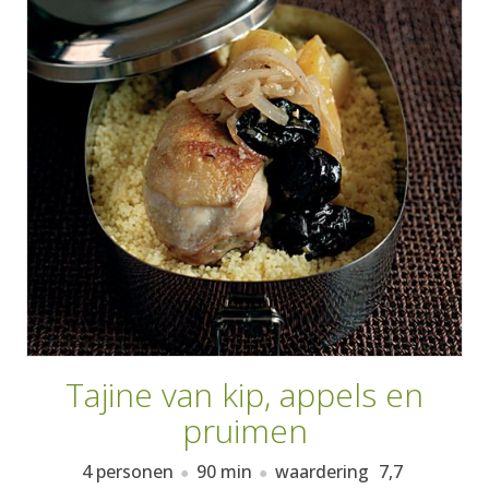
AANMELDEN
RECEPTEN
WEEKMENU'S
KOOKBOEKEN
Tajine van kip, appels en
pruimen
4 personen
90 min
waardering
7,7