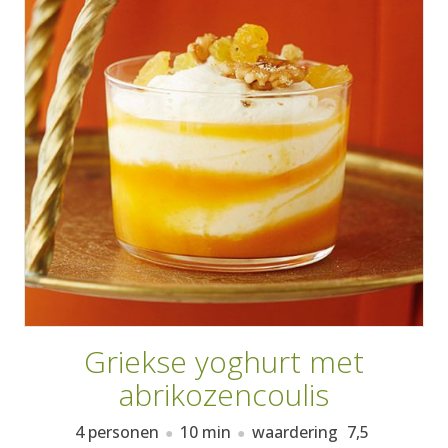
AANMELDEN
RECEPTEN
WEEKMENU'S
KOOKBOEKEN
Griekse yoghurt met
abrikozencoulis
4 personen
10 min
waardering
7,5