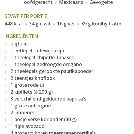
Hoofdgerecht
Mexicaans
Gevogelte
BEVAT PER PORTIE
448 kcal
34 g eiwit
16 g vet
39 g koolhydraten
INGREDIËNTEN
olijfolie
1 eetlepel rodewijnazijn
1 theelepel chipotle-tabasco
1 theelepel gedroogde oregano
2 theelepels gerookte paprikapoeder
2 teentjes knoflook
1 grote rode ui
2 kipfilets (à 200 g)
3 verschillend gekleurde paprika's
1 grote aubergine
2 limoenen
1 bosje verse koriander (30 g)
1 rijpe avocado
4 grote volkoren meergranentortilla's