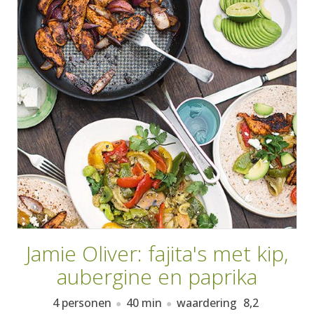
AANMELDEN
RECEPTEN
WEEKMENU'S
KOOKBOEKEN
Jamie Oliver: fajita's met kip,
aubergine en paprika
4 personen
40 min
waardering
8,2