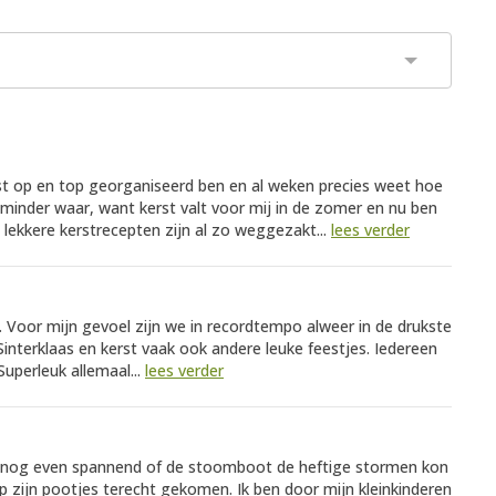
st op en top georganiseerd ben en al weken precies weet hoe
 minder waar, want kerst valt voor mij in de zomer en nu ben
 lekkere kerstrecepten zijn al zo weggezakt...
lees verder
. Voor mijn gevoel zijn we in recordtempo alweer in de drukste
interklaas en kerst vaak ook andere leuke feestjes. Iedereen
Superleuk allemaal...
lees verder
was nog even spannend of de stoomboot de heftige stormen kon
p zijn pootjes terecht gekomen. Ik ben door mijn kleinkinderen