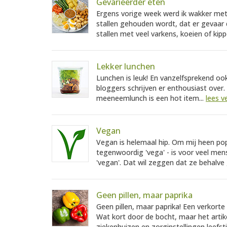
Gevarieerder eten
Ergens vorige week werd ik wakker met 
stallen gehouden wordt, dat er gevaar
stallen met veel varkens, koeien of kipp
Lekker lunchen
Lunchen is leuk! En vanzelfsprekend ook
bloggers schrijven er enthousiast over
meeneemlunch is een hot item...
lees v
Vegan
Vegan is helemaal hip. Om mij heen pop
tegenwoordig 'vega' - is voor veel me
'vegan'. Dat wil zeggen dat ze behalve
Geen pillen, maar paprika
Geen pillen, maar paprika! Een verkorte 
Wat kort door de bocht, maar het artik
ziekenhuizen en zorginstellingen leefs