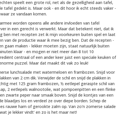
hten speelt een grote rol, net als de gezelligheid aan tafel,
e tafel gedekt is. Maar ook - en dit hoor ik echt steeds vaker -
n waar ze vandaan komen.
 daarmee worden opeens alle andere invloeden van tafel
ever in een gerecht is verwerkt. Maar dat betekent niet, dat ik
zig ben met recepten zet ik mijn voorkeuren buiten spel en laat
n van de productie waar ik mee bezig ben. Dat de recepten -
n gaan maken - lekker moeten zijn, staat natuurlijk buiten
minuten klaar - en mogen er niet meer dan 8 tot 10
ediënt centraal of een ander keer juist een speciale keuken of
 enorme puzzel. Maar dat maakt dit vak zo leuk!
omerse lunchsalade met watermeloen en frambozen. Snijd voor
ken van 2 cm dik. Verwijder de schil en snijd de plakken in
chtig met 125 gram frambozen, ½ eetlepel geraspte schil van
sap, 2 eetlepels walnootolie, wat pompoenpitten en een flinke
len zwarte peper naar smaak boven. Snijd de kontjes van een
de blaadjes los en verdeel ze over diepe borden. Schep de
kjes rauwe ham of gerookte zalm op. Van zo'n zomerse salade
 wat je lekker vindt' en zo is het maar net!