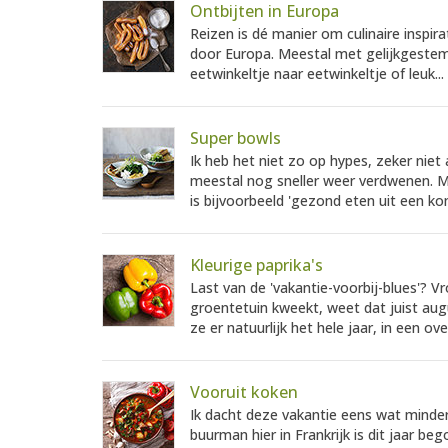
Ontbijten in Europa
Reizen is dé manier om culinaire inspir
door Europa. Meestal met gelijkgestem
eetwinkeltje naar eetwinkeltje of leuk...
Super bowls
Ik heb het niet zo op hypes, zeker niet 
meestal nog sneller weer verdwenen. Ma
is bijvoorbeeld 'gezond eten uit een ko
Kleurige paprika's
Last van de 'vakantie-voorbij-blues'? Vro
groentetuin kweekt, weet dat juist augu
ze er natuurlijk het hele jaar, in een o
Vooruit koken
Ik dacht deze vakantie eens wat minder
buurman hier in Frankrijk is dit jaar 