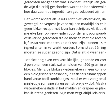
gerechten aangenaam was. Ook het uiterlijk van gerec
de wijn die er bij geschonken wordt en hoe sfeervol d
hoe duurzaam de ingrediënten geproduceerd zijn e
Het wordt anders als je iets echt niet lekker vindt,
geveegd. Zo verpest je voor mij een maaltijd als er l
geen lekker recept met lever kan schrijven. Als ik be
me elke keer opnieuw leiden door de randvoorwaarde
of liever de gerechten die de mensen met die recepte
kijf. Maar vaak moeten ze ook snel zijn - binnen 15 
ingrediënten in verwerkt worden. Soms staat één ingr
moeten ze super gezond zijn. Dat is altijd weer een
Tot slot nog even een verrukkelijke, gezonde en z
2 personen een stuk watermeloen van 500 gram in plak
blokjes. Meng de blokjes watermeloen in een kom lu
een biologische sinaasappel, 2 eetlepels sinaasappel
hand verse basilicumblaadjes. Maal er wat versgema
minikropje romaine sla en een stronkje witlof. Maak 
watermeloensalade in het midden en drapeer er pla
kan ik intens genieten. Mijn man zegt altijd 'lekker is