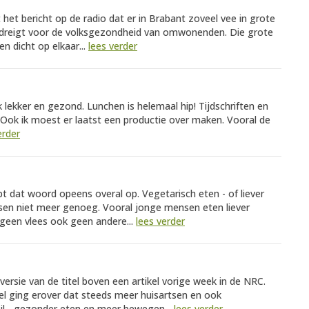
het bericht op de radio dat er in Brabant zoveel vee in grote
 dreigt voor de volksgezondheid van omwonenden. Die grote
en dicht op elkaar...
lees verder
 lekker en gezond. Lunchen is helemaal hip! Tijdschriften en
. Ook ik moest er laatst een productie over maken. Vooral de
erder
t dat woord opeens overal op. Vegetarisch eten - of liever
nsen niet meer genoeg. Vooral jonge mensen eten liever
 geen vlees ook geen andere...
lees verder
versie van de titel boven een artikel vorige week in de NRC.
el ging erover dat steeds meer huisartsen en ook
tijl - gezonder eten en meer bewegen...
lees verder