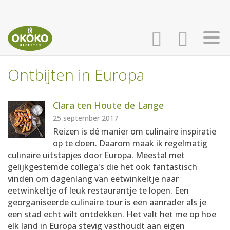
Ontbijten in Europa
INLOGGEN
HOME
Clara ten Houte de Lange
AANMELDEN
RECEPTEN
25 september 2017
Reizen is dé manier om culinaire inspiratie
op te doen. Daarom maak ik regelmatig
WEEKMENU'S
culinaire uitstapjes door Europa. Meestal met
gelijkgestemde collega's die het ook fantastisch
vinden om dagenlang van eetwinkeltje naar
KOOKBOEKEN
eetwinkeltje of leuk restaurantje te lopen. Een
georganiseerde culinaire tour is een aanrader als je
een stad echt wilt ontdekken. Het valt het me op hoe
elk land in Europa stevig vasthoudt aan eigen