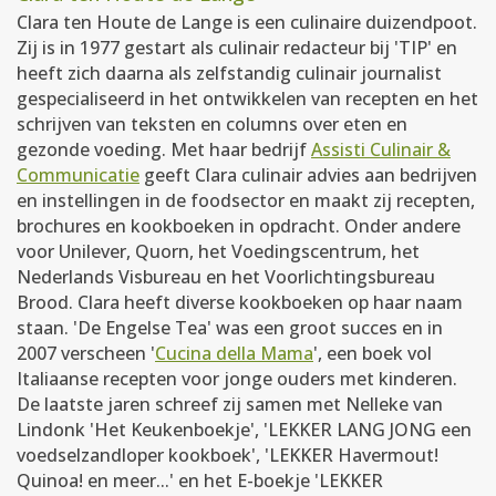
Clara ten Houte de Lange is een culinaire duizendpoot.
Zij is in 1977 gestart als culinair redacteur bij 'TIP' en
heeft zich daarna als zelfstandig culinair journalist
gespecialiseerd in het ontwikkelen van recepten en het
schrijven van teksten en columns over eten en
gezonde voeding. Met haar bedrijf
Assisti Culinair &
Communicatie
geeft Clara culinair advies aan bedrijven
en instellingen in de foodsector en maakt zij recepten,
brochures en kookboeken in opdracht. Onder andere
voor Unilever, Quorn, het Voedingscentrum, het
Nederlands Visbureau en het Voorlichtingsbureau
Brood. Clara heeft diverse kookboeken op haar naam
staan. 'De Engelse Tea' was een groot succes en in
2007 verscheen '
Cucina della Mama
', een boek vol
Italiaanse recepten voor jonge ouders met kinderen.
De laatste jaren schreef zij samen met Nelleke van
Lindonk 'Het Keukenboekje', 'LEKKER LANG JONG een
voedselzandloper kookboek', 'LEKKER Havermout!
Quinoa! en meer...' en het E-boekje 'LEKKER