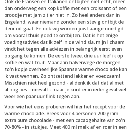
Ook de Fransen en Italianen ontbijten niet echt, meer
dan onderweg een kop koffie met een croissant of een
broodje met jam zit er niet in. Zo heel anders dan in
Engeland, waar niemand zonder een stevig ontbijt de
deur uit gaat. En ook wij worden juist aangemoedigd
om vooral thuis goed te ontbijten. Dat is het enige
voedingsadvies dat ik zelf in de wind sla, mijn lichaam
vindt het tegen alle adviezen in belangrijk eerst even
op gang te komen. De eerste twee, drie uur leef ik op
koffie en wat fruit. Maar aan halverwege de morgen
zo'n kopje overheerlijke Spaanse warme chocolade kan
ik vast wennen. Zo ontzettend lekker en voedzaam!
Misschien niet heel gezond - al denk ik dat dat al met
al nog best meevalt - maar je kunt er in ieder geval wel
weer een paar uur flink tegen aan.
Voor wie het eens proberen wil hier het recept voor de
warme chocolade. Breek voor 4 personen 200 gram
extra pure chocolade - met een cacaogehalte van zo'n
70-80% - in stukjes. Meet 400 ml melk af en roer in een