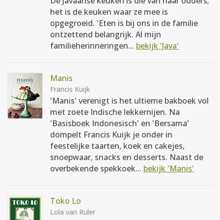
De Javaanse keuken is die van haar ouders;
het is de keuken waar ze mee is
opgegroeid. 'Eten is bij ons in de familie
ontzettend belangrijk. Al mijn
familieherinneringen...
bekijk 'Java'
Manis
Francis Kuijk
'Manis' verenigt is het ultieme bakboek vol
met zoete Indische lekkernijen. Na
'Basisboek Indonesisch' en 'Bersama'
dompelt Francis Kuijk je onder in
feestelijke taarten, koek en cakejes,
snoepwaar, snacks en desserts. Naast de
overbekende spekkoek...
bekijk 'Manis'
Toko Lo
Lola van Ruler