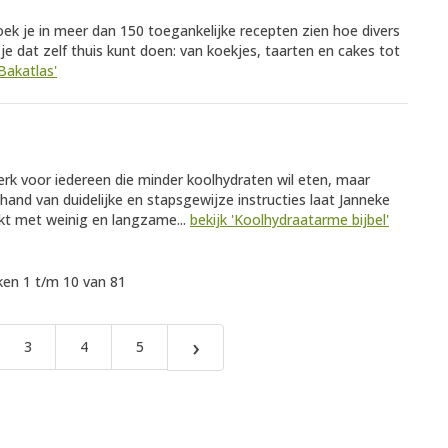
oek je in meer dan 150 toegankelijke recepten zien hoe divers
e dat zelf thuis kunt doen: van koekjes, taarten en cakes tot
Bakatlas'
erk voor iedereen die minder koolhydraten wil eten, maar
 hand van duidelijke en stapsgewijze instructies laat Janneke
kt met weinig en langzame...
bekijk 'Koolhydraatarme bijbel'
en 1 t/m 10 van 81
›
3
4
5