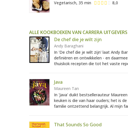
Vegetarisch, 35 min
8,0
ALLE KOOKBOEKEN VAN CARRERA UITGEVERS
De chef die je wilt zijn
Andy Baraghani
In 'De chef die je wilt zijn' laat Andy B
definiëren en ontwikkelen - en daarmee d
thuiskok recepten die tot het vaste rep
Java
Maureen Tan
In 'Java' duikt bestsellerauteur Mauree
keuken is die van haar ouders; het is de
familie ontzettend belangrijk. Al mijn fa
That Sounds So Good