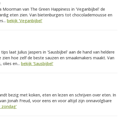
)
a Moorman van The Green Happiness in 'Veganbijbel' de
ardig eten zien. Van bietenburgers tot chocolademousse en
s...
bekijk 'Veganbijbel'
ps laat Julius Jaspers in 'Sausbijbel' aan de hand van heldere
fie zien hoe zelf de beste sauzen en smaakmakers maakt. Van
olies en...
bekijk 'Sausbijbel'
dt bezig met koken, eten en lezen en schrijven over eten. In
e van Jonah Freud, voor eens en voor altijd zijn onnavolgbare
jd zondag'