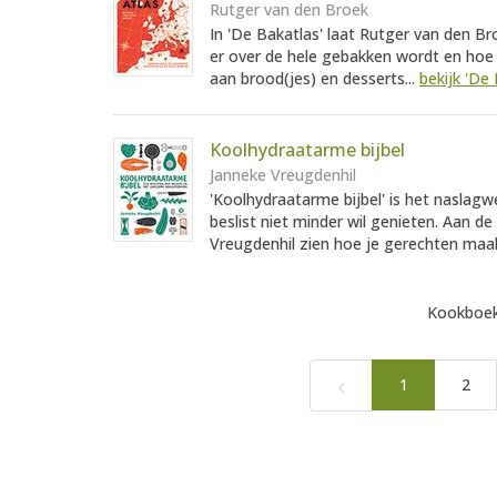
Rutger van den Broek
In 'De Bakatlas' laat Rutger van den Br
er over de hele gebakken wordt en hoe j
aan brood(jes) en desserts...
bekijk 'De 
Koolhydraatarme bijbel
Janneke Vreugdenhil
'Koolhydraatarme bijbel' is het naslagw
beslist niet minder wil genieten. Aan de
Vreugdenhil zien hoe je gerechten maa
Kookboek
‹
1
2