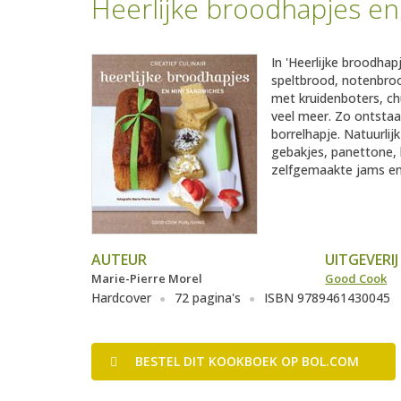
Heerlijke broodhapjes en
In 'Heerlijke broodhap
speltbrood, notenbro
met kruidenboters, ch
veel meer. Zo ontstaan
borrelhapje. Natuurlij
gebakjes, panettone, 
zelfgemaakte jams en
AUTEUR
UITGEVERIJ
Marie-Pierre Morel
Good Cook
Hardcover
72 pagina's
ISBN 9789461430045
BESTEL
DIT KOOKBOEK
OP BOL.COM