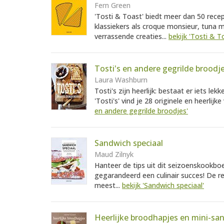
Fern Green
'Tosti & Toast' biedt meer dan 50 recep
klassiekers als croque monsieur, tuna m
verrassende creaties...
bekijk 'Tosti & T
Tosti's en andere gegrilde broodj
Laura Washburn
Tosti's zijn heerlijk: bestaat er iets l
'Tosti's' vind je 28 originele en heerlijk
en andere gegrilde broodjes'
Sandwich speciaal
Maud Zilnyk
Hanteer de tips uit dit seizoenskookb
gegarandeerd een culinair succes! De re
meest...
bekijk 'Sandwich speciaal'
Heerlijke broodhapjes en mini-sa