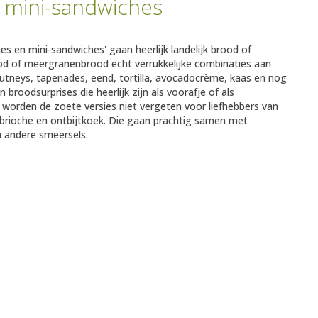
 mini-sandwiches
jes en mini-sandwiches' gaan heerlijk landelijk brood of
od of meergranenbrood echt verrukkelijke combinaties aan
utneys, tapenades, eend, tortilla, avocadocrème, kaas en nog
 broodsurprises die heerlijk zijn als voorafje of als
k worden de zoete versies niet vergeten voor liefhebbers van
brioche en ontbijtkoek. Die gaan prachtig samen met
 andere smeersels.