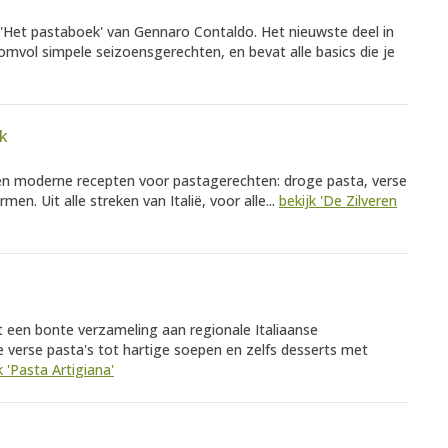
'Het pastaboek' van Gennaro Contaldo. Het nieuwste deel in
omvol simpele seizoensgerechten, en bevat alle basics die je
ck
 en moderne recepten voor pastagerechten: droge pasta, verse
rmen. Uit alle streken van Italië, voor alle...
bekijk 'De Zilveren
t een bonte verzameling aan regionale Italiaanse
 verse pasta's tot hartige soepen en zelfs desserts met
k 'Pasta Artigiana'