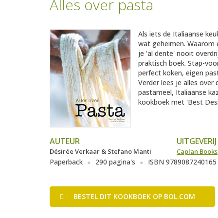
Alles over pasta
Als iets de Italiaanse ke
wat geheimen. Waarom e
je 'al dente' nooit overdr
praktisch boek. Stap-voor
perfect koken, eigen pa
Verder lees je alles ove
pastameel, Italiaanse kaz
kookboek met 'Best Desi
AUTEUR
UITGEVERIJ
Désirée Verkaar & Stefano Manti
Caplan Books
Paperback
290 pagina's
ISBN 9789087240165
BESTEL
DIT KOOKBOEK
OP BOL.COM