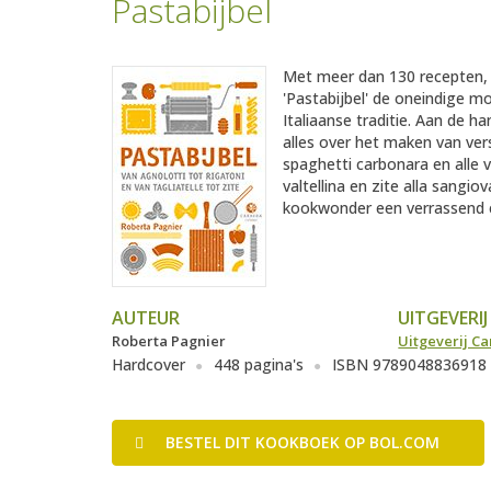
Pastabijbel
Met meer dan 130 recepten, h
'Pastabijbel' de oneindige m
Italiaanse traditie. Aan de h
alles over het maken van ver
spaghetti carbonara en alle 
valtellina en zite alla sangio
kookwonder een verrassend 
AUTEUR
UITGEVERIJ
Roberta Pagnier
Uitgeverij Ca
Hardcover
448 pagina's
ISBN 9789048836918
BESTEL
DIT KOOKBOEK
OP BOL.COM