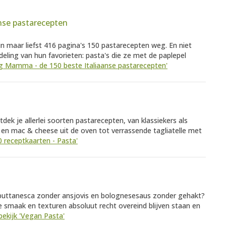
nse pastarecepten
 maar liefst 416 pagina's 150 pastarecepten weg. En niet
ling van hun favorieten: pasta's die ze met de paplepel
Big Mamma - de 150 beste Italiaanse pastarecepten'
dek je allerlei soorten pastarecepten, van klassiekers als
o en mac & cheese uit de oven tot verrassende tagliatelle met
30 receptkaarten - Pasta'
 puttanesca zonder ansjovis en bolognesesaus zonder gehakt?
e smaak en texturen absoluut recht overeind blijven staan en
bekijk 'Vegan Pasta'