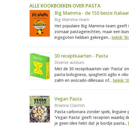
ALLE KOOKBOEKEN OVER PASTA
Big Mamma - de 150 beste Italiaa
Big Mamma-team
Het populaire Big Mamma-team geeft in
zomaar pastagerechten, maar een bunde
ingegoten hebben gekregen...
bekijk '
30 receptkaarten - Pasta
Diverse auteurs
Met de 30 receptkaarten van 'Pasta' ont
pasta bolognese, spaghetti aglio e oli
zalm en avocado-dillesaus of...
bekijk '
Vegan Pasta
Brianna Claxton
Pasta carbonara zonder spek, linguine
'Vegan Pasta' geeft recepten waarbij d
je geen idee hebt dat je bordje pasta...