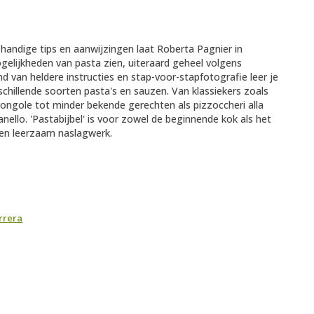
andige tips en aanwijzingen laat Roberta Pagnier in
ogelijkheden van pasta zien, uiteraard geheel volgens
and van heldere instructies en stap-voor-stapfotografie leer je
schillende soorten pasta's en sauzen. Van klassiekers zoals
vongole tot minder bekende gerechten als pizzoccheri alla
vanello. 'Pastabijbel' is voor zowel de beginnende kok als het
en leerzaam naslagwerk.
rrera