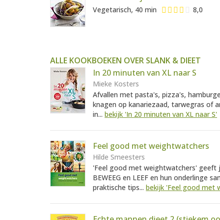
Vegetarisch, 40 min
8,0
ALLE KOOKBOEKEN OVER SLANK & DIEET
In 20 minuten van XL naar S
Mieke Kosters
Afvallen met pasta's, pizza's, hamburge
knagen op kanariezaad, tarwegras of an
in...
bekijk 'In 20 minuten van XL naar S'
Feel good met weightwatchers
Hilde Smeesters
'Feel good met weightwatchers' geeft j
BEWEEG en LEEF en hun onderlinge sam
praktische tips...
bekijk 'Feel good met 
Echte mannen dieet 2 (stiekem o