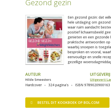
Gezond gezin
Een gezond gezin: dat will
hele uitdaging om gezond e
waar ruim aandacht beste
positief lichaamsbeeld gee
genieten en een gezonde le
praktische antwoorden op
waarbij snoepen is toegel
besproken en vooral, waar
eenvoudige en snelle rec
gezellige woensdagmiddag 
AUTEUR
UITGEVERIJ
Hilde Smeesters
Uitgeverij L
Hardcover
324 pagina's
ISBN 9789020900163
BESTEL
DIT KOOKBOEK
OP BOL.COM