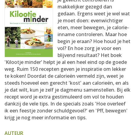
AANMELDEN
RECEPTEN
makkelijker gezegd dan
gedaan. Ergens weet je wel wat
je moet doen: evenwichtiger
WEEKMENU'S
eten, meer bewegen, je calorie-
inname controleren. Maar hoe
begin je eraan? Hoe houd je het
KOOKBOEKEN
vol? En hoe zorg je voor een
blijvend resultaat? Het boek
'Kilootje minder' helpt je al een heel eind op de goede
weg. Ruim 150 recepten geven je inspiratie om lekker
te koken! Doordat de calorieën vermeld zijn, weet je
steeds hoeveel een gerecht 'kost' aan calorieën, en als
je dat wilt, kun je zelf je dagmenu samenstellen. Bij elk
recept word je extra gestimuleerd om vol te houden
dankzij de vele tips. In de specials zoals 'Hoe overleef
ik een feestje zonder schuldgevoel?' en 'Pff, bewegen'
krijg je nog meer informatie en tips.
AUTEUR