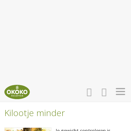
Kilootje minder
INLOGGEN
HOME
Je gewicht controleren is