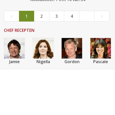
‹
›
1
2
3
4
CHEF RECEPTEN
Jamie
Nigella
Gordon
Pascale