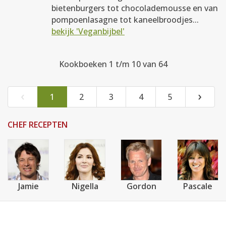
bietenburgers tot chocolademousse en van
pompoenlasagne tot kaneelbroodjes...
bekijk 'Veganbijbel'
Kookboeken 1 t/m 10 van 64
‹
›
1
2
3
4
5
CHEF RECEPTEN
Jamie
Nigella
Gordon
Pascale