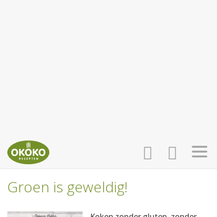
Groen is geweldig!
INLOGGEN
HOME
Koken zonder gluten, zonder