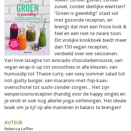
AANMELDEN
RECEPTEN
zuivel, zonder dierlijke eiwitten?
'Groen is geweldig!' staat vol
met gezonde recepten, en
WEEKMENU'S
brengt dat met een frisse look &
feel en een niet te zware toon.
Dit vrolijke kookboek biedt meer
KOOKBOEKEN
dan 150 vegan recepten,
verdeeld over vier seizoenen.
Van love-lasagne tot avocado-chocolademousse, van
vegan wrap-it-up tot smoothies in alle kleuren, van
humusdip tot Thaise curry, van sexy summer salad tot
not-guilty burger, van macaroni-met-fop-kaas-
ovenschotel tot sushi-zonder-zorgen... Het zijn
eenpersoonsrecepten (handig voor de happy single) en
je vindt er ook nog allerlei yoga-oefeningen. Het ideale
boek om je lijf op alle manieren in balans te brengen!
AUTEUR
Rebecca Leffler