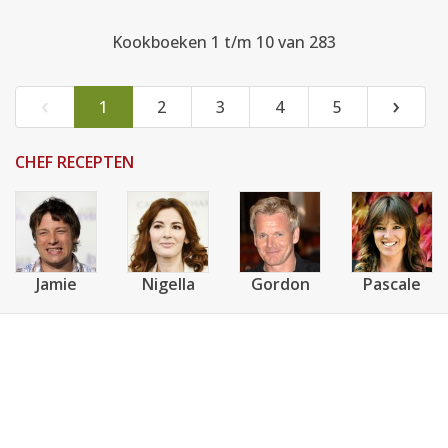
Kookboeken 1 t/m 10 van 283
‹
›
1
2
3
4
5
CHEF RECEPTEN
Jamie
Nigella
Gordon
Pascale