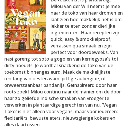
AANMELDEN
RECEPTEN
Milou van der Will neemt je mee
naar de toko van haar dromen en
laat zien hoe makkelijk het is om
WEEKMENU'S
lekker te eten zonder dierlijke
ingrediënten. Haar recepten zijn
quick, easy & smokkelproof,
KOOKBOEKEN
verrassen qua smaak en zijn
perfect voor doordeweeks. Van
nasi goreng tot soto a gogo en van kerriegyoza's tot
dirty noedels. Je wordt al snackend de toko van de
toekomst binnengesleurd. Maak de makkelijkste
rendang van oesterzwam, pittige aubergine, of
onweerstaanbaar pandanijs. Geïnspireerd door haar
roots zoekt Milou continu naar dé manier om de door
haar zo geliefde Indische smaken van vroeger te
verwerken in plantaardige gerechten van nu. 'Vegan
Toko' is niet alleen voor vegans, maar voor iedereen:
flexitariërs, bewuste eters, nieuwsgierige kokers en
alles daartussen.