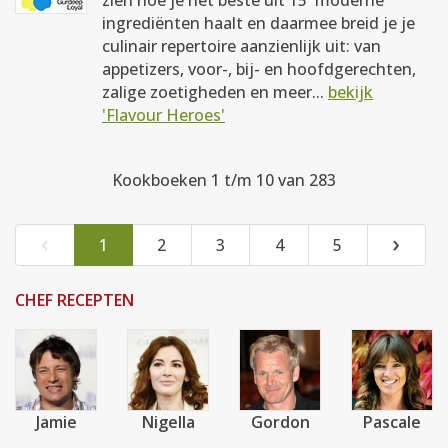
zien hoe je het beste uit 15 'moderne'
ingrediënten haalt en daarmee breid je je
culinair repertoire aanzienlijk uit: van
appetizers, voor-, bij- en hoofdgerechten,
zalige zoetigheden en meer...
bekijk
'Flavour Heroes'
Kookboeken 1 t/m 10 van 283
‹
›
1
2
3
4
5
CHEF RECEPTEN
Jamie
Nigella
Gordon
Pascale