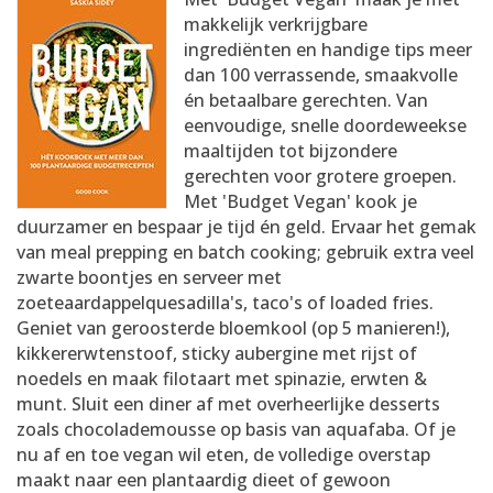
AANMELDEN
RECEPTEN
makkelijk verkrijgbare
ingrediënten en handige tips meer
dan 100 verrassende, smaakvolle
WEEKMENU'S
én betaalbare gerechten. Van
eenvoudige, snelle doordeweekse
maaltijden tot bijzondere
KOOKBOEKEN
gerechten voor grotere groepen.
Met 'Budget Vegan' kook je
duurzamer en bespaar je tijd én geld. Ervaar het gemak
van meal prepping en batch cooking; gebruik extra veel
zwarte boontjes en serveer met
zoeteaardappelquesadilla's, taco's of loaded fries.
Geniet van geroosterde bloemkool (op 5 manieren!),
kikkererwtenstoof, sticky aubergine met rijst of
noedels en maak filotaart met spinazie, erwten &
munt. Sluit een diner af met overheerlijke desserts
zoals chocolademousse op basis van aquafaba. Of je
nu af en toe vegan wil eten, de volledige overstap
maakt naar een plantaardig dieet of gewoon