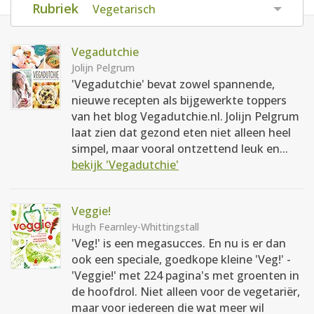
Rubriek
Vegetarisch
AANMELDEN
RECEPTEN
Vegadutchie
WEEKMENU'S
Jolijn Pelgrum
'Vegadutchie' bevat zowel spannende,
nieuwe recepten als bijgewerkte toppers
KOOKBOEKEN
van het blog Vegadutchie.nl. Jolijn Pelgrum
laat zien dat gezond eten niet alleen heel
simpel, maar vooral ontzettend leuk en...
bekijk 'Vegadutchie'
Veggie!
Hugh Fearnley-Whittingstall
'Veg!' is een megasucces. En nu is er dan
ook een speciale, goedkope kleine 'Veg!' -
'Veggie!' met 224 pagina's met groenten in
de hoofdrol. Niet alleen voor de vegetariër,
maar voor iedereen die wat meer wil