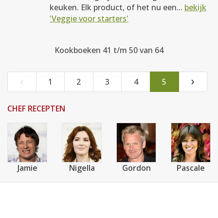
keuken. Elk product, of het nu een...
bekijk
'Veggie voor starters'
Kookboeken 41 t/m 50 van 64
‹
›
1
2
3
4
5
CHEF RECEPTEN
Jamie
Nigella
Gordon
Pascale