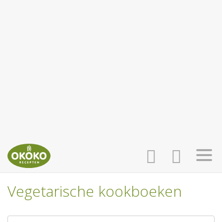
Vegetarische kookboeken
INLOGGEN
HOME