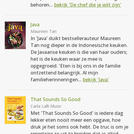
behoren...
bekijk 'De chef die je wilt zijn'
Java
Maureen Tan
In 'Java' duikt bestsellerauteur Maureen
Tan nog dieper in de Indonesische keuken.
De Javaanse keuken is die van haar ouders;
het is de keuken waar ze mee is
opgegroeid. 'Eten is bij ons in de familie
ontzettend belangrijk. Al mijn
familieherinneringen...
bekijk 'Java'
That Sounds So Good
Carla Lalli Music
Met 'That Sounds So Good' is iedere dag
lekker eten nooit meer een opgave, hoe
druk je het soms ook hebt. De truc is om je
repertoire zo uit te breiden dat je altijd