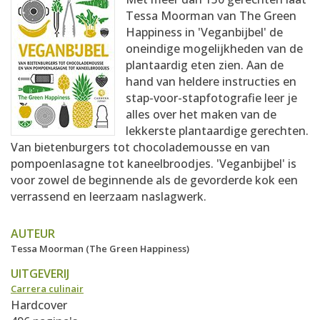
AANMELDEN
RECEPTEN
Tessa Moorman van The Green
Happiness in 'Veganbijbel' de
oneindige mogelijkheden van de
WEEKMENU'S
plantaardig eten zien. Aan de
hand van heldere instructies en
stap-voor-stapfotografie leer je
KOOKBOEKEN
alles over het maken van de
lekkerste plantaardige gerechten.
Van bietenburgers tot chocolademousse en van
pompoenlasagne tot kaneelbroodjes. 'Veganbijbel' is
voor zowel de beginnende als de gevorderde kok een
verrassend en leerzaam naslagwerk.
AUTEUR
Tessa Moorman (The Green Happiness)
UITGEVERIJ
Carrera culinair
Hardcover