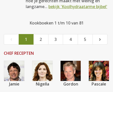
hoe je gerechten maakt met weinig en
langzame...
bekijk 'Koolhydraatarme bijbel'
Kookboeken 1 t/m 10 van 81
‹
›
1
2
3
4
5
CHEF RECEPTEN
Jamie
Nigella
Gordon
Pascale