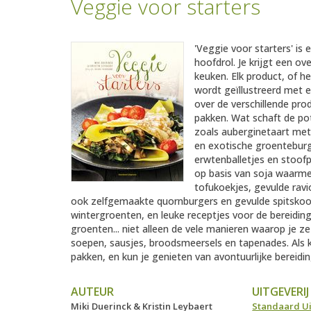
Veggie voor starters
'Veggie voor starters' is
hoofdrol. Je krijgt een ov
keuken. Elk product, of h
wordt geïllustreerd met e
over de verschillende pro
pakken. Wat schaft de pot
zoals auberginetaart me
en exotische groenteburg
erwtenballetjes en stoofp
op basis van soja waarmee
tofukoekjes, gevulde ravi
ook zelfgemaakte quornburgers en gevulde spitskoolr
wintergroenten, en leuke receptjes voor de bereiding 
groenten... niet alleen de vele manieren waarop je ze
soepen, sausjes, broodsmeersels en tapenades. Als ke
pakken, en kun je genieten van avontuurlijke bereidi
AUTEUR
UITGEVERIJ
Miki Duerinck & Kristin Leybaert
Standaard Ui