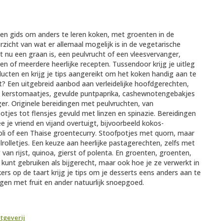
 een gids om anders te leren koken, met groenten in de
erzicht van wat er allemaal mogelijk is in de vegetarische
et nu een graan is, een peulvrucht of een vleesvervanger,
en of meerdere heerlijke recepten. Tussendoor krijg je uitleg
ducten en krijg je tips aangereikt om het koken handig aan te
? Een uitgebreid aanbod aan verleidelijke hoofdgerechten,
t kerstomaatjes, gevulde puntpaprika, cashewnotengebakjes
er. Originele bereidingen met peulvruchten, van
otjes tot flensjes gevuld met linzen en spinazie. Bereidingen
 je vriend en vijand overtuigt, bijvoorbeeld kokos-
oli of een Thaise groentecurry. Stoofpotjes met quorn, maar
olletjes. Een keuze aan heerlijke pastagerechten, zelfs met
van rijst, quinoa, gierst of polenta. En groenten, groenten,
 kunt gebruiken als bijgerecht, maar ook hoe je ze verwerkt in
rs op de taart krijg je tips om je desserts eens anders aan te
ngen met fruit en ander natuurlijk snoepgoed.
tgeverij