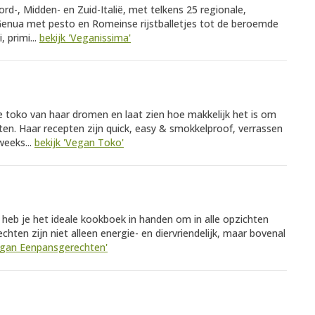
rd-, Midden- en Zuid-Italië, met telkens 25 regionale,
 Genua met pesto en Romeinse rijstballetjes tot de beroemde
, primi...
bekijk 'Veganissima'
e toko van haar dromen en laat zien hoe makkelijk het is om
ënten. Haar recepten zijn quick, easy & smokkelproof, verrassen
weeks...
bekijk 'Vegan Toko'
eb je het ideale kookboek in handen om in alle opzichten
ten zijn niet alleen energie- en diervriendelijk, maar bovenal
egan Eenpansgerechten'