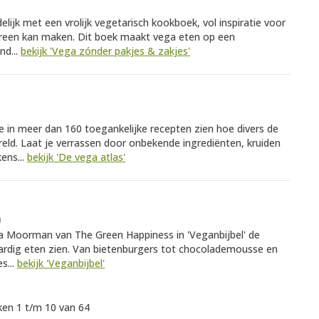
lijk met een vrolijk vegetarisch kookboek, vol inspiratie voor
dereen kan maken. Dit boek maakt vega eten op een
nd...
bekijk 'Vega zónder pakjes & zakjes'
je in meer dan 160 toegankelijke recepten zien hoe divers de
reld. Laat je verrassen door onbekende ingrediënten, kruiden
ens...
bekijk 'De vega atlas'
)
a Moorman van The Green Happiness in 'Veganbijbel' de
ardig eten zien. Van bietenburgers tot chocolademousse en
s...
bekijk 'Veganbijbel'
en 1 t/m 10 van 64