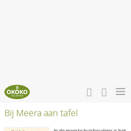
Bij Meera aan tafel
INLOGGEN
HOME
In de meeste huishoudens is het