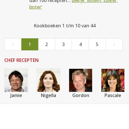
dan 100 recepten...
bekijk 'Bloem, suiker,
boter'
Kookboeken 1 t/m 10 van 44
‹
›
1
2
3
4
5
CHEF RECEPTEN
Jamie
Nigella
Gordon
Pascale