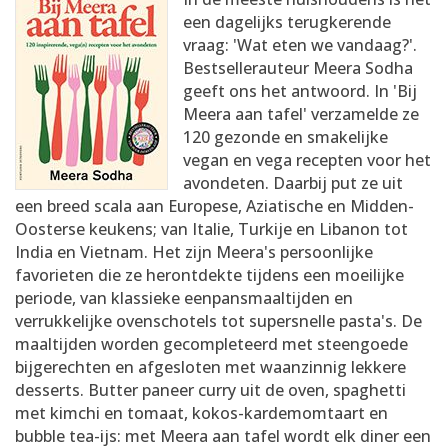
AANMELDEN
RECEPTEN
een dagelijks terugkerende
vraag: 'Wat eten we vandaag?'.
Bestsellerauteur Meera Sodha
WEEKMENU'S
geeft ons het antwoord. In 'Bij
Meera aan tafel' verzamelde ze
120 gezonde en smakelijke
KOOKBOEKEN
vegan en vega recepten voor het
avondeten. Daarbij put ze uit
een breed scala aan Europese, Aziatische en Midden-
Oosterse keukens; van Italie, Turkije en Libanon tot
India en Vietnam. Het zijn Meera's persoonlijke
favorieten die ze herontdekte tijdens een moeilijke
periode, van klassieke eenpansmaaltijden en
verrukkelijke ovenschotels tot supersnelle pasta's. De
maaltijden worden gecompleteerd met steengoede
bijgerechten en afgesloten met waanzinnig lekkere
desserts. Butter paneer curry uit de oven, spaghetti
met kimchi en tomaat, kokos-kardemomtaart en
bubble tea-ijs: met Meera aan tafel wordt elk diner een