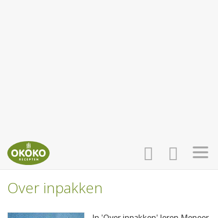
Over inpakken
INLOGGEN
HOME
In 'Over inpakken' leren Meneer