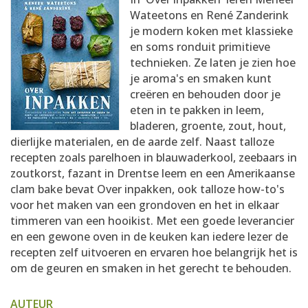
AANMELDEN
RECEPTEN
Wateetons en René Zanderink
je modern koken met klassieke
en soms ronduit primitieve
WEEKMENU'S
technieken. Ze laten je zien hoe
je aroma's en smaken kunt
creëren en behouden door je
KOOKBOEKEN
eten in te pakken in leem,
bladeren, groente, zout, hout,
dierlijke materialen, en de aarde zelf. Naast talloze
recepten zoals parelhoen in blauwaderkool, zeebaars in
zoutkorst, fazant in Drentse leem en een Amerikaanse
clam bake bevat Over inpakken, ook talloze how-to's
voor het maken van een grondoven en het in elkaar
timmeren van een hooikist. Met een goede leverancier
en een gewone oven in de keuken kan iedere lezer de
recepten zelf uitvoeren en ervaren hoe belangrijk het is
om de geuren en smaken in het gerecht te behouden.
AUTEUR