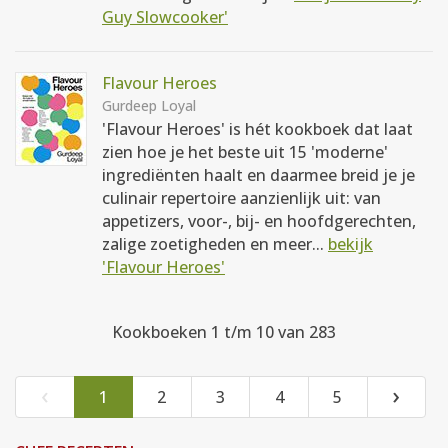
Guy Slowcooker'
Flavour Heroes
Gurdeep Loyal
'Flavour Heroes' is hét kookboek dat laat
zien hoe je het beste uit 15 'moderne'
ingrediënten haalt en daarmee breid je je
culinair repertoire aanzienlijk uit: van
appetizers, voor-, bij- en hoofdgerechten,
zalige zoetigheden en meer...
bekijk
'Flavour Heroes'
Kookboeken 1 t/m 10 van 283
‹
›
1
2
3
4
5