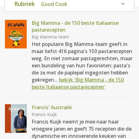
Rubriek
Good Cook
AANMELDEN
RECEPTEN
Big Mamma - de 150 beste Italiaanse
WEEKMENU'S
pastarecepten
Big Mamma-team
Het populaire Big Mamma-team geeft in
KOOKBOEKEN
maar liefst 416 pagina's 150 pastarecepten
weg. En niet zomaar pastagerechten, maar
een bundeling van hun favorieten: pasta's
die ze met de paplepel ingegoten hebben
gekregen...
bekijk 'Big Mamma - de 150
beste Italiaanse pastarecepten'
Francis' Australië
Francis Kuijk
Francis Kuijk neemt je mee naar haar
vroegere jaren en geeft 75 recepten die de
dynamische en innoverende keuken van