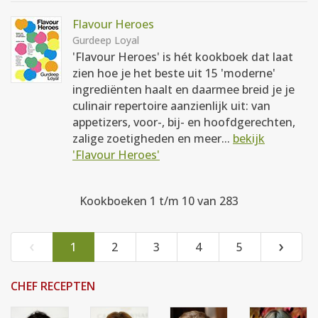
Flavour Heroes
Gurdeep Loyal
'Flavour Heroes' is hét kookboek dat laat
zien hoe je het beste uit 15 'moderne'
ingrediënten haalt en daarmee breid je je
culinair repertoire aanzienlijk uit: van
appetizers, voor-, bij- en hoofdgerechten,
zalige zoetigheden en meer...
bekijk
'Flavour Heroes'
Kookboeken 1 t/m 10 van 283
‹
›
1
2
3
4
5
CHEF RECEPTEN