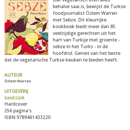
AANMELDEN
RECEPTEN
behalve saai is, bewijst de Turkse
foodjournalist Özlem Warren
met Sebze. Dit kleurrijke
WEEKMENU'S
kookboek biedt meer dan 85
veelzijdige gerechten uit het
hart van Turkije met groente -
KOOKBOEKEN
sebze in het Turks - in de
hoofdrol. Geniet van het beste
dat de vegetarische Turkse keuken te bieden heeft.
AUTEUR
Özlem Warren
UITGEVERIJ
Good Cook
Hardcover
256 pagina's
ISBN 9789461433220