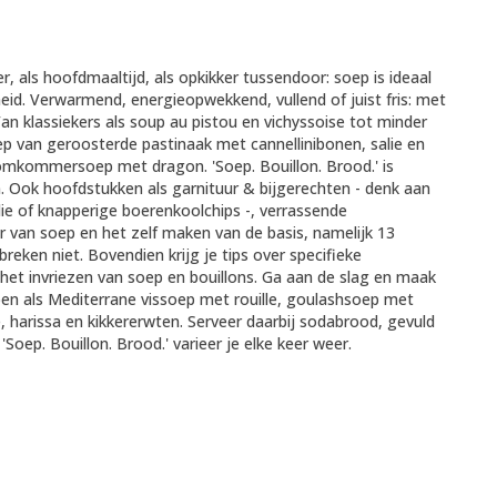
r, als hoofdmaaltijd, als opkikker tussendoor: soep is ideaal
eid. Verwarmend, energieopwekkend, vullend of juist fris: met
Van klassiekers als soup au pistou en vichyssoise tot minder
p van geroosterde pastinaak met cannellinibonen, salie en
omkommersoep met dragon. 'Soep. Bouillon. Brood.' is
. Ook hoofdstukken als garnituur & bijgerechten - denk aan
lie of knapperige boerenkoolchips -, verrassende
r van soep en het zelf maken van de basis, namelijk 13
reken niet. Bovendien krijg je tips over specifieke
 het invriezen van soep en bouillons. Ga aan de slag en maak
epen als Mediterrane vissoep met rouille, goulashsoep met
 harissa en kikkererwten. Serveer daarbij sodabrood, gevuld
ep. Bouillon. Brood.' varieer je elke keer weer.