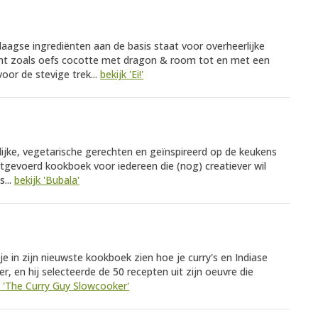
edaagse ingrediënten aan de basis staat voor overheerlijke
ant zoals oefs cocotte met dragon & room tot en met een
oor de stevige trek...
bekijk 'Ei!'
rolijke, vegetarische gerechten en geïnspireerd op de keukens
tgevoerd kookboek voor iedereen die (nog) creatiever wil
...
bekijk 'Bubala'
je in zijn nieuwste kookboek zien hoe je curry's en Indiase
r, en hij selecteerde de 50 recepten uit zijn oeuvre die
k 'The Curry Guy Slowcooker'