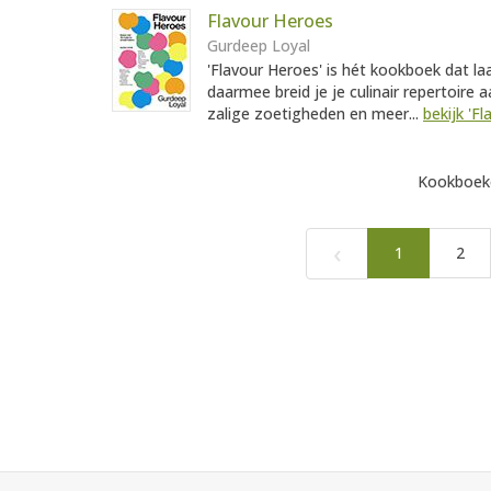
Flavour Heroes
Gurdeep Loyal
'Flavour Heroes' is hét kookboek dat la
daarmee breid je je culinair repertoire a
zalige zoetigheden en meer...
bekijk 'F
Kookboeke
‹
1
2