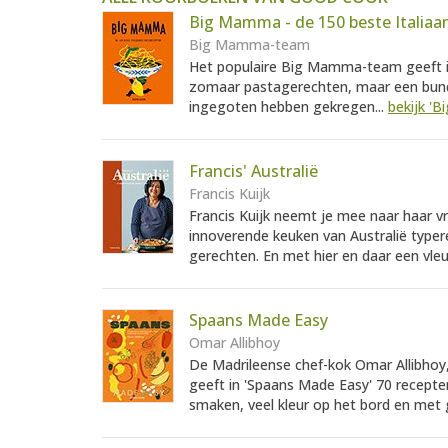
Big Mamma - de 150 beste Italiaa
Big Mamma-team
Het populaire Big Mamma-team geeft in
zomaar pastagerechten, maar een bunde
ingegoten hebben gekregen...
bekijk '
Francis' Australië
Francis Kuijk
Francis Kuijk neemt je mee naar haar v
innoverende keuken van Australië typere
gerechten. En met hier en daar een vleug
Spaans Made Easy
Omar Allibhoy
De Madrileense chef-kok Omar Allibhoy, d
geeft in 'Spaans Made Easy' 70 recepte
smaken, veel kleur op het bord en met g