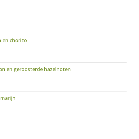
m en chorizo
con en geroosterde hazelnoten
marijn