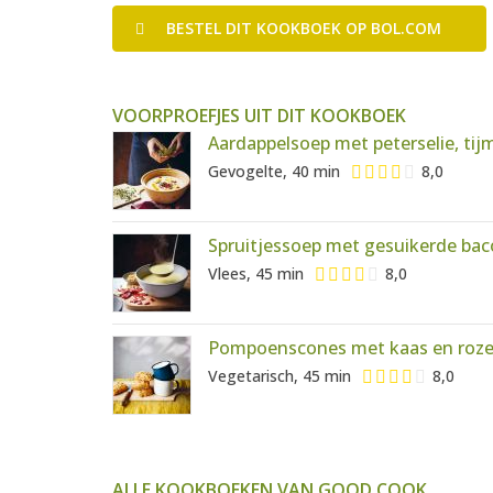
BESTEL
DIT KOOKBOEK
OP BOL.COM
VOORPROEFJES UIT DIT KOOKBOEK
Aardappelsoep met peterselie, tij
Gevogelte, 40 min
8,0
Spruitjessoep met gesuikerde ba
Vlees, 45 min
8,0
Pompoenscones met kaas en roze
Vegetarisch, 45 min
8,0
ALLE KOOKBOEKEN VAN GOOD COOK