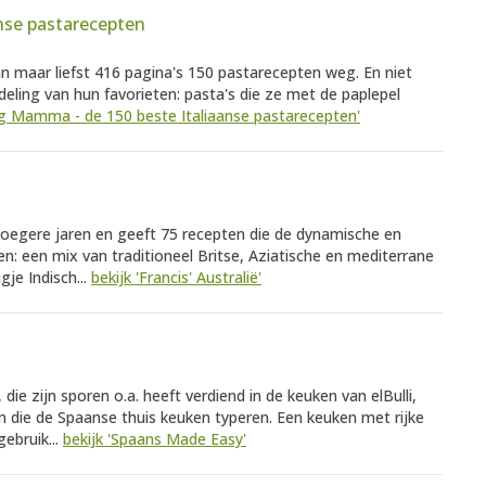
nse pastarecepten
 maar liefst 416 pagina's 150 pastarecepten weg. En niet
ling van hun favorieten: pasta's die ze met de paplepel
Big Mamma - de 150 beste Italiaanse pastarecepten'
roegere jaren en geeft 75 recepten die de dynamische en
n: een mix van traditioneel Britse, Aziatische en mediterrane
je Indisch...
bekijk 'Francis' Australië'
ie zijn sporen o.a. heeft verdiend in de keuken van elBulli,
n die de Spaanse thuis keuken typeren. Een keuken met rijke
ebruik...
bekijk 'Spaans Made Easy'