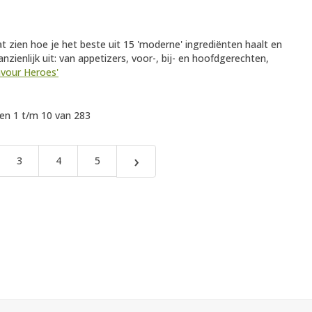
at zien hoe je het beste uit 15 'moderne' ingrediënten haalt en
anzienlijk uit: van appetizers, voor-, bij- en hoofdgerechten,
lavour Heroes'
n 1 t/m 10 van 283
›
3
4
5