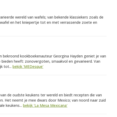
varieerde wereld van wafels; van bekende klassiekers zoals de
pwafel en het kniepertje tot en met verrassende zoete en
an bekroond kookboekenauteur Georgina Hayden geniet je van
e bieden heeft: zonovergoten, smaakvol en gevarieerd. Van
k tot...
bekijk 'MEDesque'
van de oudste keukens ter wereld en biedt recepten die van
en. Het neemt je mee dwars door Mexico; van noord naar zuid
ale keukens...
bekijk 'La Mesa Mexicana'