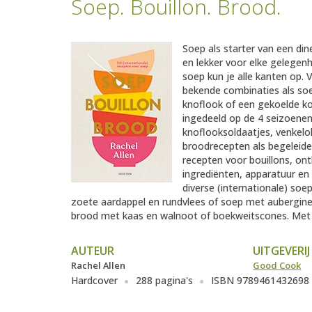
Soep. Bouillon. Brood.
Soep als starter van een dine
en lekker voor elke gelegenh
soep kun je alle kanten op. 
bekende combinaties als soe
knoflook of een gekoelde k
ingedeeld op de 4 seizoenen
knoflooksoldaatjes, venkelo
broodrecepten als begeleide
recepten voor bouillons, ontb
ingrediënten, apparatuur en
diverse (internationale) so
zoete aardappel en rundvlees of soep met aubergine,
brood met kaas en walnoot of boekweitscones. Met 'So
AUTEUR
UITGEVERIJ
Rachel Allen
Good Cook
Hardcover
288 pagina's
ISBN 9789461432698