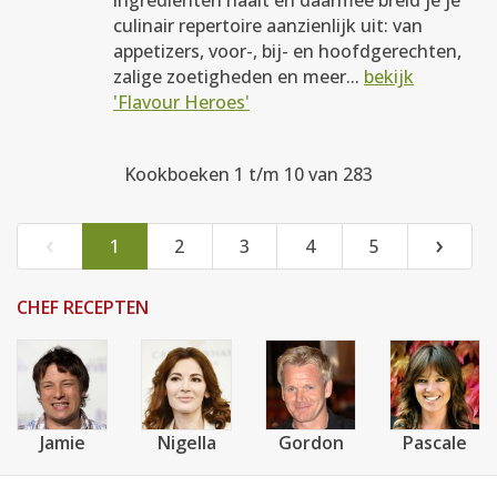
ingrediënten haalt en daarmee breid je je
culinair repertoire aanzienlijk uit: van
appetizers, voor-, bij- en hoofdgerechten,
zalige zoetigheden en meer...
bekijk
'Flavour Heroes'
Kookboeken 1 t/m 10 van 283
‹
›
1
2
3
4
5
CHEF RECEPTEN
Jamie
Nigella
Gordon
Pascale