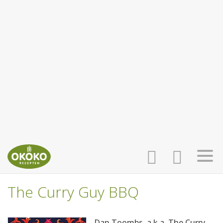
The Curry Guy BBQ
INLOGGEN
HOME
Dan Toombs, a.k.a. The Curry