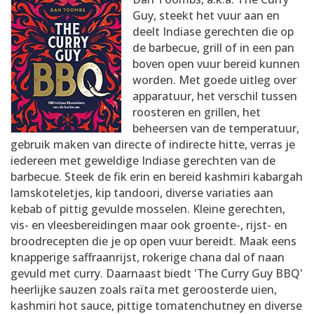
AANMELDEN
RECEPTEN
Guy, steekt het vuur aan en
deelt Indiase gerechten die op
de barbecue, grill of in een pan
WEEKMENU'S
boven open vuur bereid kunnen
worden. Met goede uitleg over
apparatuur, het verschil tussen
KOOKBOEKEN
roosteren en grillen, het
beheersen van de temperatuur,
gebruik maken van directe of indirecte hitte, verras je
iedereen met geweldige Indiase gerechten van de
barbecue. Steek de fik erin en bereid kashmiri kabargah
lamskoteletjes, kip tandoori, diverse variaties aan
kebab of pittig gevulde mosselen. Kleine gerechten,
vis- en vleesbereidingen maar ook groente-, rijst- en
broodrecepten die je op open vuur bereidt. Maak eens
knapperige saffraanrijst, rokerige chana dal of naan
gevuld met curry. Daarnaast biedt 'The Curry Guy BBQ'
heerlijke sauzen zoals raïta met geroosterde uien,
kashmiri hot sauce, pittige tomatenchutney en diverse