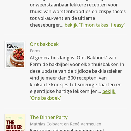
onweerstaanbaar lekkere recepten voor
thuis: van worstenbroodjes en crispy taco's
tot vol-au-vent en de ultieme
cheeseburger...
bekijk 'Timon takes it easy'
Ons bakboek
Ferm
Al generaties lang is 'Ons Bakboek' van
Ferm dé bakbijbel voor elke thuisbakker. In
deze update van de tijdloze bakklassieker
vind je meer dan 300 recepten, van
krokante koekjes tot smeuïge taarten en
eigentijdse hartige lekkernijen...
bekijk
'Ons bakboek'
The Dinner Party
Mathias Colpaert en René Vermeulen
Een zorgvuldig gepland diner met