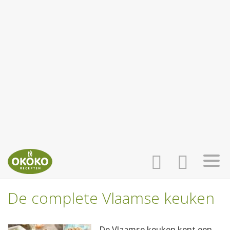
De complete Vlaamse keuken
INLOGGEN
HOME
De Vlaamse keuken kent een