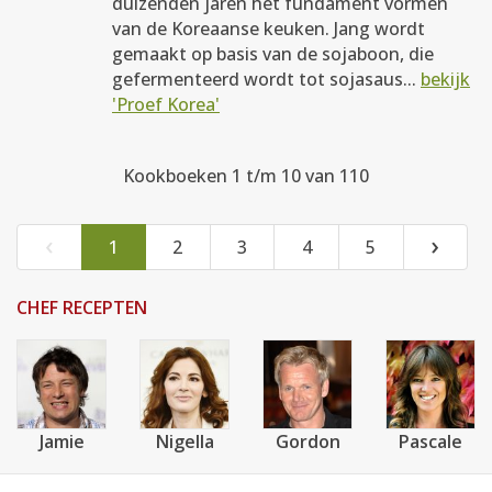
duizenden jaren het fundament vormen
van de Koreaanse keuken. Jang wordt
gemaakt op basis van de sojaboon, die
gefermenteerd wordt tot sojasaus...
bekijk
'Proef Korea'
Kookboeken 1 t/m 10 van 110
‹
›
1
2
3
4
5
CHEF RECEPTEN
Jamie
Nigella
Gordon
Pascale