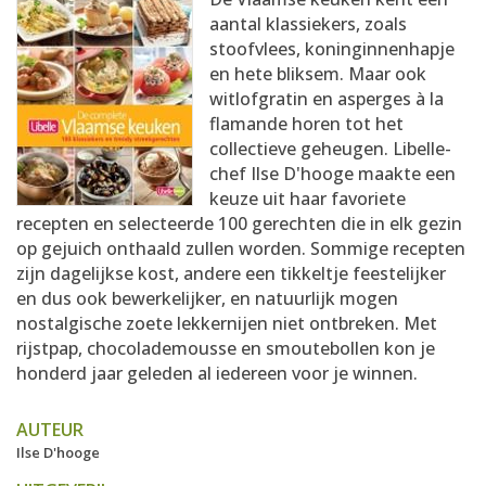
AANMELDEN
RECEPTEN
aantal klassiekers, zoals
stoofvlees, koninginnenhapje
en hete bliksem. Maar ook
WEEKMENU'S
witlofgratin en asperges à la
flamande horen tot het
collectieve geheugen. Libelle-
KOOKBOEKEN
chef Ilse D'hooge maakte een
keuze uit haar favoriete
recepten en selecteerde 100 gerechten die in elk gezin
op gejuich onthaald zullen worden. Sommige recepten
zijn dagelijkse kost, andere een tikkeltje feestelijker
en dus ook bewerkelijker, en natuurlijk mogen
nostalgische zoete lekkernijen niet ontbreken. Met
rijstpap, chocolademousse en smoutebollen kon je
honderd jaar geleden al iedereen voor je winnen.
AUTEUR
Ilse D'hooge