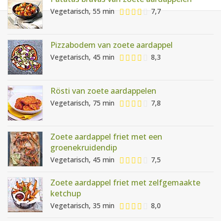
AANMELDEN
RECEPTEN
Vegetarisch, 55 min
7,7
WEEKMENU'S
Pizzabodem van zoete aardappel
Vegetarisch, 45 min
8,3
KOOKBOEKEN
Rösti van zoete aardappelen
Vegetarisch, 75 min
7,8
Zoete aardappel friet met een
groenekruidendip
Vegetarisch, 45 min
7,5
Zoete aardappel friet met zelfgemaakte
ketchup
Vegetarisch, 35 min
8,0