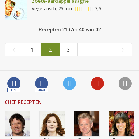
Zoete-aardappellasagne
Vegetarisch, 75 min
7,5
Recepten 21 t/m 40 van 42
‹
›
1
2
3
CHEF RECEPTEN