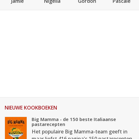
Jamie
Nigella
Gordon
Pascale
NIEUWE KOOKBOEKEN
Big Mamma - de 150 beste Italiaanse
pastarecepten
Het populaire Big Mamma-team geeft in
maar liefst 416 pagina's 150 pastarecepten