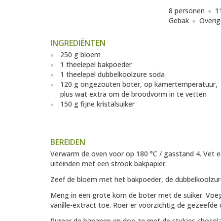
8 personen
1
Gebak
Overig
INGREDIËNTEN
250 g bloem
1 theelepel bakpoeder
1 theelepel dubbelkoolzure soda
120 g ongezouten boter, op kamertemperatuur,
plus wat extra om de broodvorm in te vetten
150 g fijne kristalsuiker
BEREIDEN
Verwarm de oven voor op 180 °C / gasstand 4. Vet 
uiteinden met een strook bakpapier.
Zeef de bloem met het bakpoeder, de dubbelkoolzur
Meng in een grote kom de boter met de suiker. Voeg b
vanille-extract toe. Roer er voorzichtig de gezeefd
Pureer de bananen en doe ze met de stukjes chocola