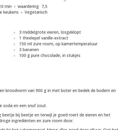
10 min
waardering
7,5
e keukens
Vegetarisch
3 middelgrote eieren, losgeklopt
1 theelepel vanille-extract
150 ml zure room, op kamertemperatuur
3 bananen
100 g pure chocolade, in stukjes
een broodvorm van 900 g in met boter en bedek de bodem en
e soda en een snuf zout.
eetje bij beetje en terwijl je goed roert de eieren en het
e droge ingrediënten en zure room door.
de bij het cakemengsel. Meng alles goed door elkaar. Giet het