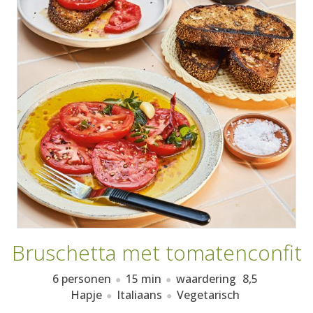
AANMELDEN
RECEPTEN
WEEKMENU'S
KOOKBOEKEN
Bruschetta met tomatenconfit
6 personen
15 min
waardering
8,5
Hapje
Italiaans
Vegetarisch