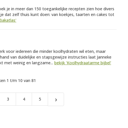
oek je in meer dan 150 toegankelijke recepten zien hoe divers
e dat zelf thuis kunt doen: van koekjes, taarten en cakes tot
Bakatlas'
erk voor iedereen die minder koolhydraten wil eten, maar
 hand van duidelijke en stapsgewijze instructies laat Janneke
kt met weinig en langzame...
bekijk 'Koolhydraatarme bijbel'
en 1 t/m 10 van 81
›
3
4
5