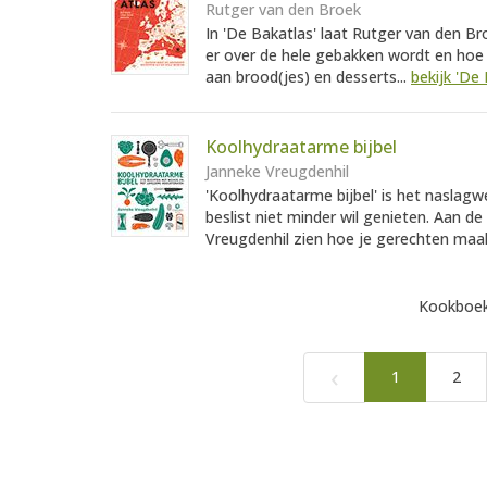
Rutger van den Broek
In 'De Bakatlas' laat Rutger van den Br
er over de hele gebakken wordt en hoe j
aan brood(jes) en desserts...
bekijk 'De 
Koolhydraatarme bijbel
Janneke Vreugdenhil
'Koolhydraatarme bijbel' is het naslagw
beslist niet minder wil genieten. Aan de
Vreugdenhil zien hoe je gerechten maa
Kookboek
‹
1
2