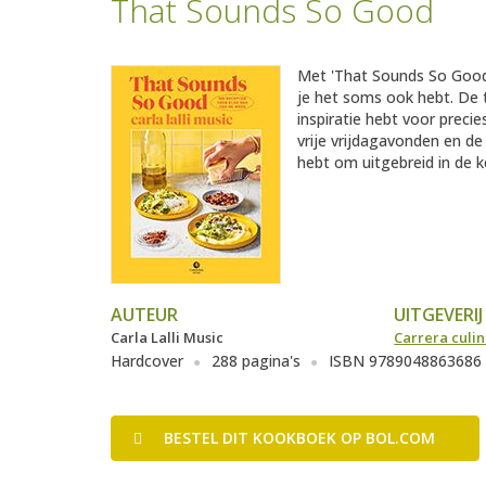
That Sounds So Good
Met 'That Sounds So Good'
je het soms ook hebt. De tr
inspiratie hebt voor prec
vrije vrijdagavonden en de
hebt om uitgebreid in de k
AUTEUR
UITGEVERIJ
Carla Lalli Music
Carrera culin
Hardcover
288 pagina's
ISBN 9789048863686
BESTEL
DIT KOOKBOEK
OP BOL.COM