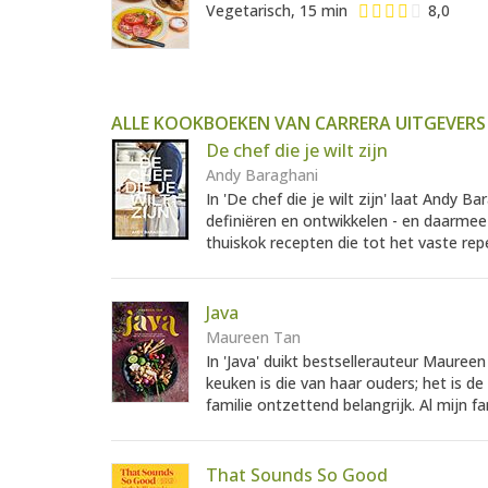
Vegetarisch, 15 min
8,0
ALLE KOOKBOEKEN VAN CARRERA UITGEVERS
De chef die je wilt zijn
Andy Baraghani
In 'De chef die je wilt zijn' laat Andy B
definiëren en ontwikkelen - en daarmee d
thuiskok recepten die tot het vaste rep
Java
Maureen Tan
In 'Java' duikt bestsellerauteur Mauree
keuken is die van haar ouders; het is de
familie ontzettend belangrijk. Al mijn fa
That Sounds So Good