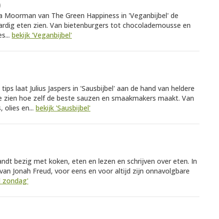
)
a Moorman van The Green Happiness in 'Veganbijbel' de
ardig eten zien. Van bietenburgers tot chocolademousse en
s...
bekijk 'Veganbijbel'
ps laat Julius Jaspers in 'Sausbijbel' aan de hand van heldere
fie zien hoe zelf de beste sauzen en smaakmakers maakt. Van
olies en...
bekijk 'Sausbijbel'
dt bezig met koken, eten en lezen en schrijven over eten. In
e van Jonah Freud, voor eens en voor altijd zijn onnavolgbare
jd zondag'