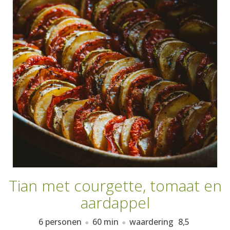
AANMELDEN
RECEPTEN
WEEKMENU'S
KOOKBOEKEN
Tian met courgette, tomaat en
aardappel
6 personen
60 min
waardering
8,5